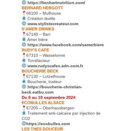
https://lienhartnutrition.com/
BERNARD HERGOTT
68100 – Mulhouse
Création textile
www.stylistecreateur.com
S’AMER DRINKS
67140 – Barr
Amer bière
https://www.facebook.com/samerbiere
RUDY’S CAFE
67310 – Wasselonne
Torréfacteur
www.rudyscafes.adn-com.fr
BOUCHERIE BECK
67130 – Lutzelhouse
Boucherie, traiteur
https://boucherie-christian-
beck.eatbu.com
Du 6 au 10 septembre 2024
ECOBULLES ALSACE
67205 – Oberhausbergen
Traitement anti-calcaire par injection de
CO2
https://ecobulles.com
LES THES DOUCEUR