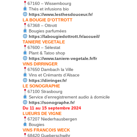
67160 – Wissembourg
Thés et infusions bio
https://www.lesthesdouceur.fr/
LA BOUGIE D’OTTROTT
67368 – Ottrott
Bougies parfumées
https://labougiedottrott.fr/accueil/
TANIERE VEGETALE
67600 – Sélestat
Plant & Tatoo shop
https://www.taniere-vegetale.fr/fr
VINS DIRRINGER
67650 Dambach la Ville
Vins et Crémants d’Alsace
https://dirringer.fr/
LE SONOGRAPHE
67100 Strasbourg
Service d’enregistrement audio à domicile
https://sonographe.fr/
Du 11 au 15 septembre 2024
LUEURS DE VIGNE
67207 Niederhausbergen
Bougies
VINS FRANCOIS WECK
68420 Gueberschwihr