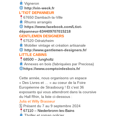
Vigneron
http://vin-weck.fr
L’TIOT DEPANNEUR
67650 Dambach-la-Ville
Rhums arrangés
https://www.facebook.com/Ltiot-
dépanneur-634409707015218
GENTLEMEN DESIGNERS
67520 Odratzheim
Mobilier vintage et création artisanale
http://www.gentlemen-designers.fr/
LITTLE CABINS
68500 – Jungholtz
Annexes en bois (fabriquées par Preciosa)
https://www.comptoirdesbois.fr/
Cette année, nous organisons un espace
« Des Livres et … » au coeur de la Foire
Européenne de Strasbourg ! Et c’est 36
exposants qui vous attendront dans la coursive
du Hall Rhin, la liste ci-dessous :
Julia et Willy Brasseur
🗓 Présent du 7 au 9 septembre 2024
67110 – Niederbronn-les-Bains
Thriller et roman policier