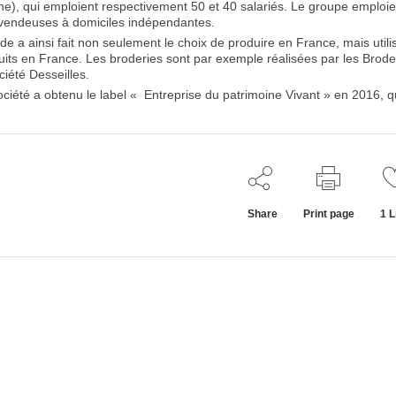
e), qui emploient respectivement 50 et 40 salariés. Le groupe emploie au
vendeuses à domiciles indépendantes.
nde a ainsi fait non seulement le choix de produire en France, mais u
uits en France. Les broderies sont par exemple réalisées par les Brode
ciété Desseilles.
ociété a obtenu le label « Entreprise du patrimoine Vivant » en 2016, q
Share
Print page
1
L