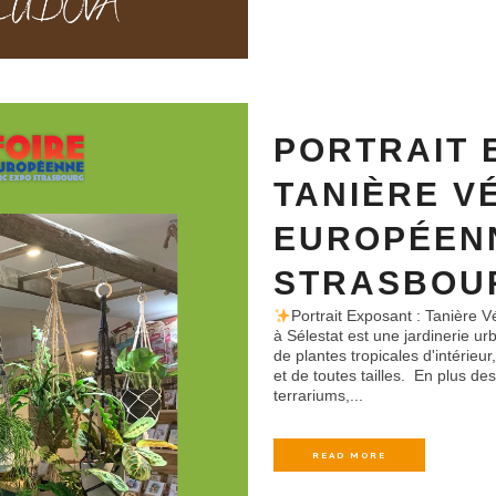
PORTRAIT 
TANIÈRE V
EUROPÉEN
STRASBOUR
Portrait Exposant : Tanière V
à Sélestat est une jardinerie u
de plantes tropicales d'intérieu
et de toutes tailles. En plus de
terrariums,...
READ MORE