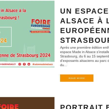
UN ESPACE
ALSACE À 
EUROPÉEN
STRASBOUR
Après une première édition ent
espace Made in Alsace s'instal
Strasbourg, du 6 au 15 septemb
d’exposants alsaciens au parc d
du...
READ MORE
PORTRAIT 