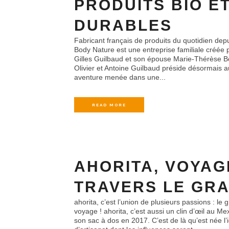
PRODUITS BIO E
DURABLES
Fabricant français de produits du quotidien depu
Body Nature est une entreprise familiale créée
Gilles Guilbaud et son épouse Marie-Thérèse B
Olivier et Antoine Guilbaud préside désormais a
aventure menée dans une...
READ MORE
AHORITA, VOYAG
TRAVERS LE GR
ahorita, c’est l’union de plusieurs passions : le g
voyage ! ahorita, c’est aussi un clin d’œil au M
son sac à dos en 2017. C’est de là qu’est née l’