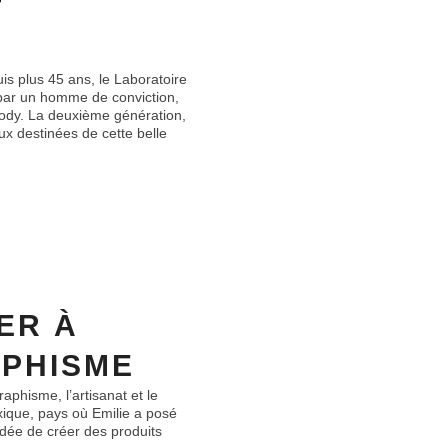
T
is plus 45 ans, le Laboratoire
 par un homme de conviction,
ody. La deuxième génération,
ux destinées de cette belle
ER À
APHISME
raphisme, l’artisanat et le
exique, pays où Emilie a posé
idée de créer des produits