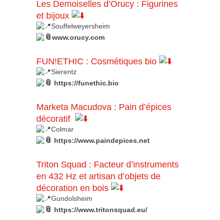
Les Demoiselles d’Orucy
:
Figurines
et bijoux
Souffelweyersheim
www.orucy.com
FUN!ETHIC
:
Cosmétiques bio
Sierentz
https://funethic.bio
Marketa Macudova
:
Pain d’épices
décoratif
Colmar
https://www.paindepices.net
Triton Squad
:
Facteur d’instruments
en 432 Hz et artisan d’objets de
décoration en bois
Gundolsheim
https://www.tritonsquad.eu/