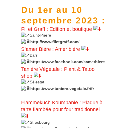
Du 1er au 10
septembre 2023 :
Fil et Graff
:
Edition et boutique
Saint-Pierre
http://www.filetgraff.com/
S’amer Bière
:
Amer bière
Barr
https://www.facebook.com/samerbiere
Tanière Végétale
:
Plant & Tatoo
shop
Sélestat
https://www.taniere-vegetale.fr/fr
Flammekuch Koumpanie
:
Plaque à
tarte flambée pour four traditionnel
Strasbourg