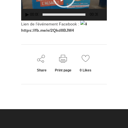
00:00
00:39
Lien de l’événement Facebook :
https://fb.me/e/2Qkd8BJM4
Share
Print page
0
Likes