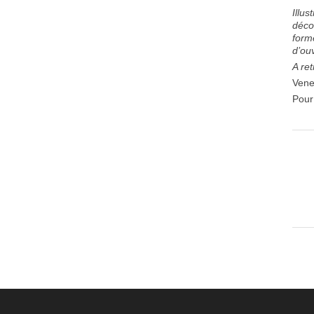
Illus
décou
form
d’ou
A ret
Vene
Pour