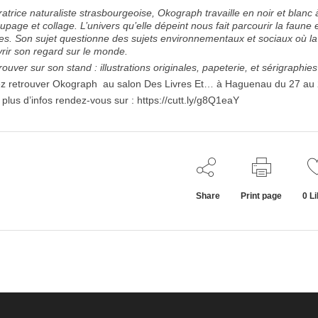
tratrice naturaliste strasbourgeoise, Okograph travaille en noir et blanc
page et collage. L’univers qu’elle dépeint nous fait parcourir la faune e
es. Son sujet questionne des sujets environnementaux et sociaux où la re
vrir son regard sur le monde.
rouver sur son stand : illustrations originales, papeterie, et sérigraphi
z retrouver Okograph au salon Des Livres Et… à Haguenau du 27 au 29
 plus d’infos rendez-vous sur : https://cutt.ly/g8Q1eaY
Share
Print page
0
Li