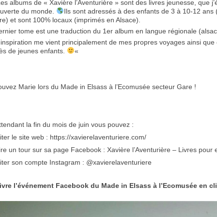
es albums de « Xavière l’Aventurière » sont des livres jeunesse, que j’éc
uverte du monde.
Ils sont adressés à des enfants de 3 à 10-12 ans (
ure) et sont 100% locaux (imprimés en Alsace).
ernier tome est une traduction du 1er album en langue régionale (alsac
inspiration me vient principalement de mes propres voyages ainsi que
ès de jeunes enfants.
«
ouvez Marie lors du Made in Elsass à l’Ecomusée secteur Gare !
ttendant la fin du mois de juin vous pouvez :
iter le site web : https://xavierelaventuriere.com/
ire un tour sur sa page Facebook : Xavière l’Aventurière – Livres pour 
siter son compte Instagram :
@xavierelaventuriere
ivre l’événement Facebook du Made in Elsass à l’Ecomusée en c