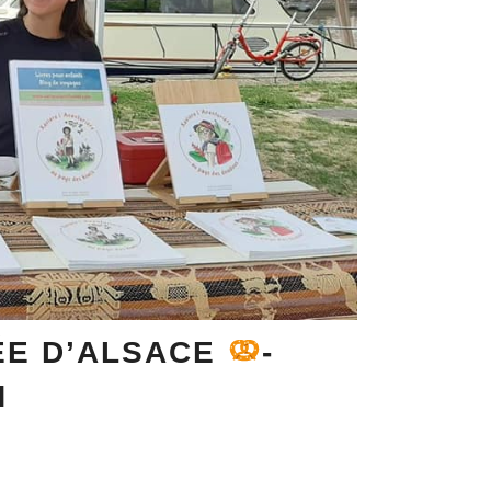
ÉE D’ALSACE
-
N