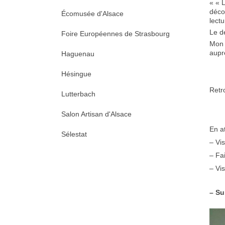
«
« L
déco
Écomusée d'Alsace
lect
Le d
Foire Européennes de Strasbourg
Mon 
aupr
Haguenau
Hésingue
Retr
Lutterbach
Salon Artisan d'Alsace
En a
Sélestat
– Vis
– Fa
– Vi
– Su