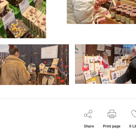
Share
Print page
0
Li