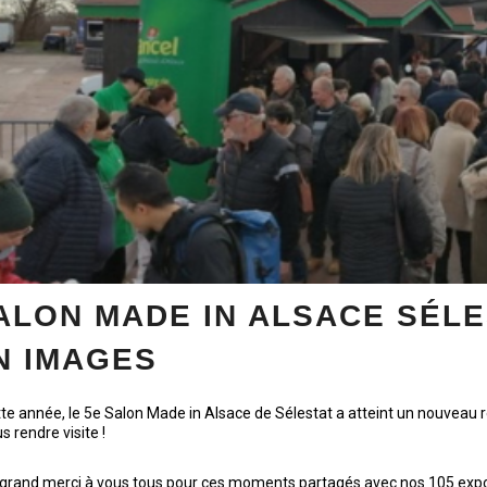
ALON MADE IN ALSACE SÉLE
N IMAGES
te année, le 5e Salon Made in Alsace de Sélestat a atteint un nouveau r
s rendre visite !
grand merci à vous tous pour ces moments partagés avec nos 105 expo