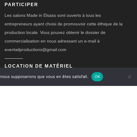
PARTICIPER
Les salons Made in Elsass sont ouverts à tous les
entrepreneurs ayant choisi de promouvoir cette éthique de la
production locale. Vous pouvez obtenir le dossier de
commercialisation en nous adressant un e-mail à
eventailproductions@gmail.com
————-
LOCATION DE MATÉRIEL
e, nous supposerons que vous en êtes satisfait.
OK
Nous vous proposons aussi un nouveau type de cloisons pour
vos événements : les cloisons en toile tendue.
En savoir plus
en cliquant ici.