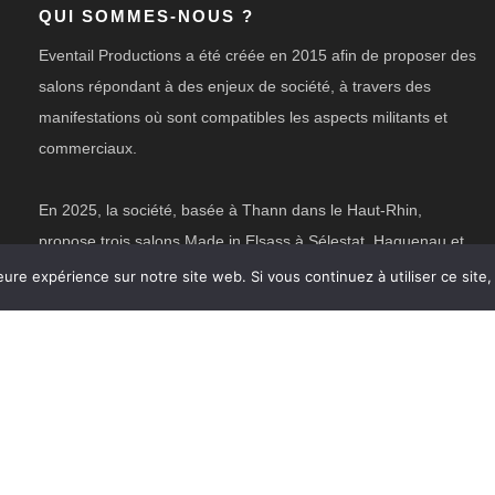
QUI SOMMES-NOUS ?
Eventail Productions a été créée en 2015 afin de proposer des
salons répondant à des enjeux de société, à travers des
manifestations où sont compatibles les aspects militants et
commerciaux.
En 2025, la société, basée à Thann dans le Haut-Rhin,
propose trois salons Made in Elsass à Sélestat, Haguenau et
Hésingue. Nous organisons également un espace Made in
eure expérience sur notre site web. Si vous continuez à utiliser ce sit
Elsass lors de la Foire Européenne de Strasbourg.
Réalisation :
madcolor.fr
|
Mentions légales
|
Sitemap