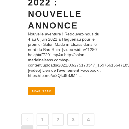
2022 :
NOUVELLE
ANNONCE
Nouvelle aventure ! Retrouvez-nous du
4 au 6 juin 2022 à Haguenau pour le
premier Salon Made in Elsass dans le
nord du Bas-Rhin. [video width="1280"
height="720" mp4="http://salon-
madeinelsass.com/wp-
content/uploads/2022/03/275173347_159766156471
[/video] Lien de l'événement Facebook :
https://fb.me/e/2Qkd8BJM4 ...
READ MORE
1
2
3
4