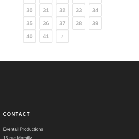
30
31
32
33
34
35
36
37
38
39
40
41
CONTACT
Eventail Productions
15 rue Marsilly