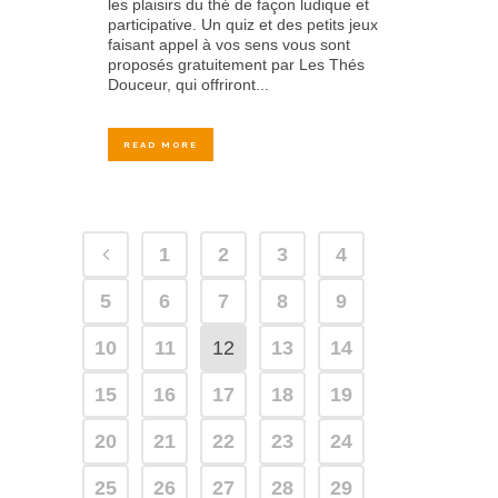
les plaisirs du thé de façon ludique et
participative. Un quiz et des petits jeux
faisant appel à vos sens vous sont
proposés gratuitement par Les Thés
Douceur, qui offriront...
READ MORE
1
2
3
4
5
6
7
8
9
10
11
12
13
14
15
16
17
18
19
20
21
22
23
24
25
26
27
28
29