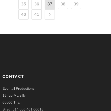
35
36
37
38
39
40
41
CONTACT
Eventail Productions
15 rue Marsilly
68800 Thann
Siret : 814 886 461 00015