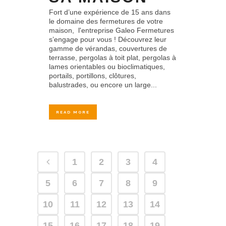
Fort d’une expérience de 15 ans dans
le domaine des fermetures de votre
maison, l'entreprise Galeo Fermetures
s’engage pour vous ! Découvrez leur
gamme de vérandas, couvertures de
terrasse, pergolas à toit plat, pergolas à
lames orientables ou bioclimatiques,
portails, portillons, clôtures,
balustrades, ou encore un large...
READ MORE
1
2
3
4
5
6
7
8
9
10
11
12
13
14
15
16
17
18
19