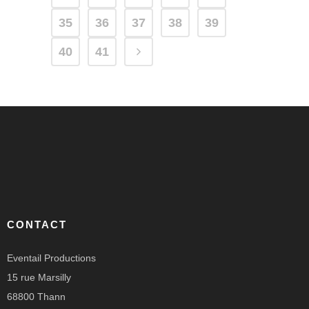
35
36
37
38
39
40
41
CONTACT
Eventail Productions
15 rue Marsilly
68800 Thann